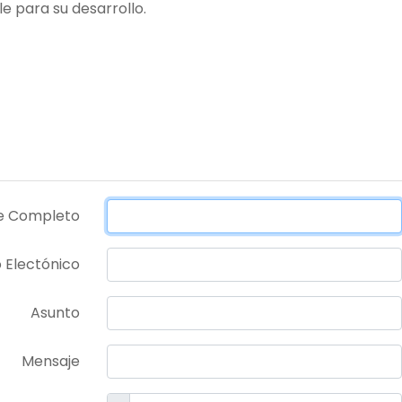
e para su desarrollo.
ENVÍA TU CV
 Completo
 Electónico
Asunto
Mensaje