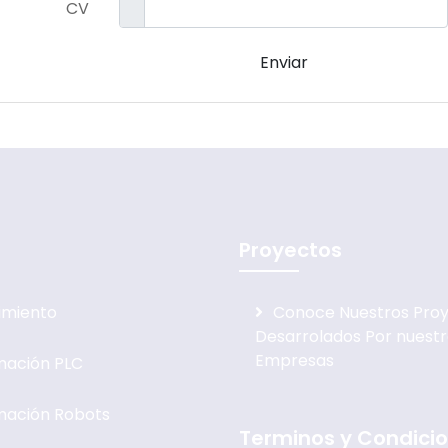
CV
Enviar
Proyectos
imiento
Conoce Nuestros Pro
Desarrolados Por nuest
Empresas
mación PLC
mación Robots
Terminos y Condici