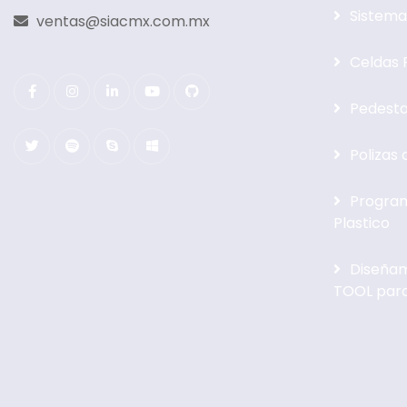
Sistema
ventas@siacmx.com.mx
Celdas 
Pedesta
Polizas
Program
Plastico
Diseñam
TOOL par