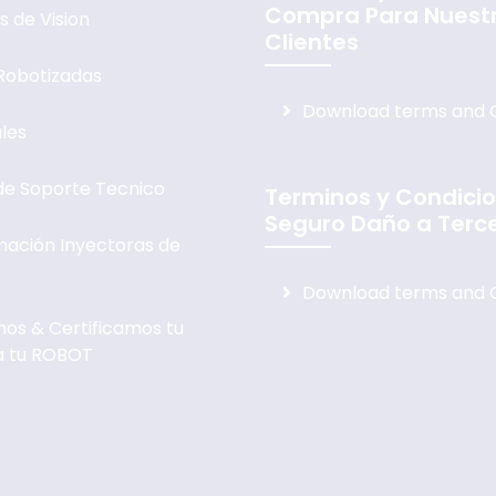
Compra Para Nuest
s de Vision
Clientes
Robotizadas
Download terms and C
les
 de Soporte Tecnico
Terminos y Condici
Seguro Daño a Terc
ación Inyectoras de
Download terms and C
os & Certificamos tu
a tu ROBOT