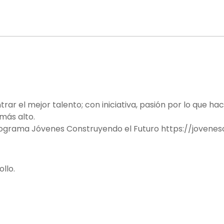
ma parte de noso
r el mejor talento; con iniciativa, pasión por lo que ha
más alto.
programa Jóvenes Construyendo el Futuro
https://jovenes
llo.